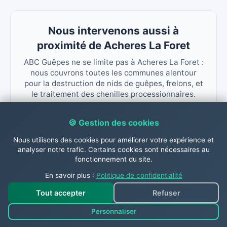
Nous intervenons aussi à
proximité de Acheres La Foret
ABC Guêpes ne se limite pas à Acheres La Foret :
nous couvrons toutes les communes alentour
pour la destruction de nids de guêpes, frelons, et
le traitement des chenilles processionnaires.
La Chapelle La Reine
Noisy Sur Ecole
🍪 Gestion des cookies
Arbonne La Foret
Villiers Sous Grez
Nous utilisons des cookies pour améliorer votre expérience et
analyser notre trafic. Certains cookies sont nécessaires au
Amponville Boulancourt
fonctionnement du site.
En savoir plus :
Politique de confidentialité
Tout accepter
Refuser
Personnaliser
Contactez-nous dès