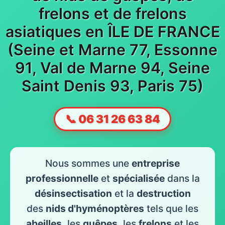
frelons et de frelons
asiatiques en ÎLE DE FRANCE
(Seine et Marne 77, Essonne
91, Val de Marne 94, Seine
Saint Denis 93, Paris 75)
📞 06 31 26 63 84
Nous sommes une
entreprise
professionnelle
et
spécialisée
dans la
désinsectisation
et la
destruction
des
nids d'hyménoptères
tels que les
abeilles
, les
guêpes
, les
frelons
et les