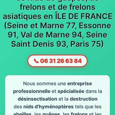
frelons et de frelons
asiatiques en ÎLE DE FRANCE
(Seine et Marne 77, Essonne
91, Val de Marne 94, Seine
Saint Denis 93, Paris 75)
📞 06 31 26 63 84
Nous sommes une
entreprise
professionnelle
et
spécialisée
dans la
désinsectisation
et la
destruction
des
nids d'hyménoptères
tels que les
abeilles
, les
guêpes
, les
frelons
et les