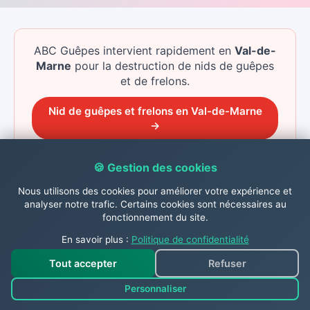
ABC Guêpes intervient rapidement
en
Val-de-
Marne
pour la destruction de nids de guêpes
et de frelons.
Nid de guêpes et frelons
en
Val-de-Marne
→
🍪 Gestion des cookies
Nous utilisons des cookies pour améliorer votre expérience et
Nous intervenons aussi à
analyser notre trafic. Certains cookies sont nécessaires au
fonctionnement du site.
proximité de Boissy Saint Leger
En savoir plus :
Politique de confidentialité
ABC Guêpes ne se limite pas à Boissy Saint
Leger : nous couvrons toutes les communes
Tout accepter
Refuser
alentour pour la destruction de nids de guêpes,
frelons, et le traitement des chenilles
Personnaliser
processionnaires.