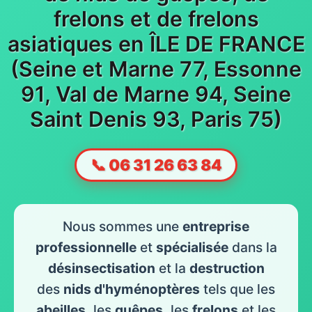
frelons et de frelons
asiatiques en ÎLE DE FRANCE
(Seine et Marne 77, Essonne
91, Val de Marne 94, Seine
Saint Denis 93, Paris 75)
📞 06 31 26 63 84
Nous sommes une
entreprise
professionnelle
et
spécialisée
dans la
désinsectisation
et la
destruction
des
nids d'hyménoptères
tels que les
abeilles
, les
guêpes
, les
frelons
et les