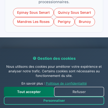
processionnaires.
Epinay Sous Senart
Quincy Sous Senart
Mandres Les Roses
Perigny
Brunoy
Contactez-nous dès
🍪 Gestion des cookies
maintenant !
Nous utilisons des cookies pour améliorer votre expérience et
analyser notre trafic. Certains cookies sont nécessaires au
fonctionnement du site.
N'hésitez pas à nous contacter dès à présent par
En savoir plus :
Politique de confidentialité
téléphone au
06.31.26.63.84
, par
WhatsApp 📱
,
Tout accepter
Refuser
par mail à
contact@abc-guepes.com
ou via
Personnaliser
notre
page contact en cliquant ici
pour