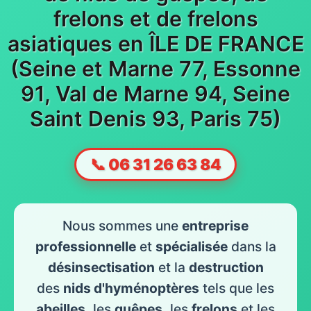
frelons et de frelons
asiatiques en ÎLE DE FRANCE
(Seine et Marne 77, Essonne
91, Val de Marne 94, Seine
Saint Denis 93, Paris 75)
📞 06 31 26 63 84
Nous sommes une
entreprise
professionnelle
et
spécialisée
dans la
désinsectisation
et la
destruction
des
nids d'hyménoptères
tels que les
abeilles
, les
guêpes
, les
frelons
et les