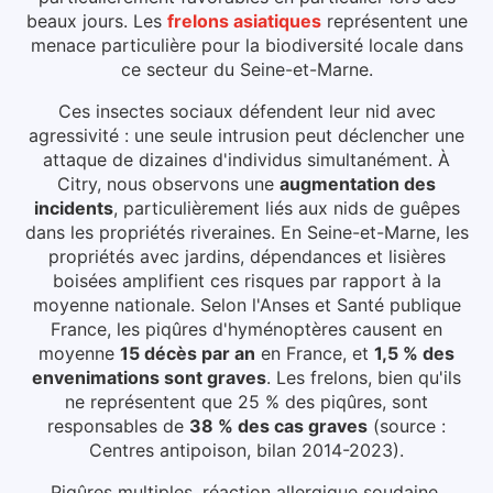
beaux jours.
Les
frelons asiatiques
représentent une
menace particulière pour la biodiversité locale dans
ce secteur du
Seine-et-Marne
.
Ces insectes sociaux défendent leur nid avec
agressivité : une seule intrusion peut déclencher une
attaque de dizaines d'individus simultanément.
À
Citry
, nous observons une
augmentation des
incidents
, particulièrement liés aux
nids de guêpes
dans les propriétés riveraines
.
En Seine-et-Marne, les
propriétés avec jardins, dépendances et lisières
boisées amplifient ces risques par rapport à la
moyenne nationale.
Selon l'Anses et Santé publique
France, les piqûres d'hyménoptères causent en
moyenne
15 décès par an
en France, et
1,5 % des
envenimations sont graves
. Les frelons, bien qu'ils
ne représentent que 25 % des piqûres, sont
responsables de
38 % des cas graves
(source :
Centres antipoison, bilan 2014-2023).
Piqûres multiples, réaction allergique soudaine,