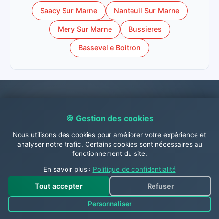
Saacy Sur Marne
Nanteuil Sur Marne
Mery Sur Marne
Bussieres
Bassevelle Boitron
Contactez-nous dès
🍪 Gestion des cookies
maintenant !
Nous utilisons des cookies pour améliorer votre expérience et
analyser notre trafic. Certains cookies sont nécessaires au
fonctionnement du site.
N'hésitez pas à nous contacter dès à présent par
En savoir plus :
Politique de confidentialité
téléphone au
06.31.26.63.84
, par
WhatsApp 📱
,
Tout accepter
Refuser
par mail à
contact@abc-guepes.com
ou via
Personnaliser
notre
page contact en cliquant ici
pour