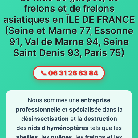
frelons et de frelons
asiatiques en ÎLE DE FRANCE
(Seine et Marne 77, Essonne
91, Val de Marne 94, Seine
Saint Denis 93, Paris 75)
📞 06 31 26 63 84
Nous sommes une
entreprise
professionnelle
et
spécialisée
dans la
désinsectisation
et la
destruction
des
nids d'hyménoptères
tels que les
abeilles
, les
guêpes
, les
frelons
et les