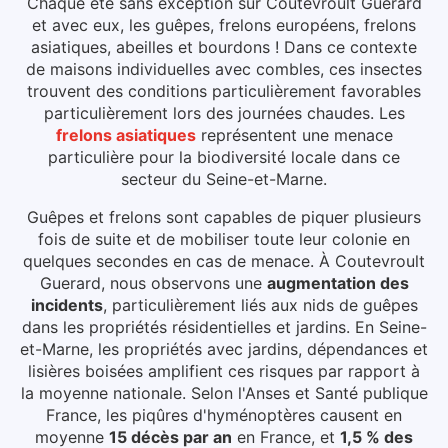
Chaque été sans exception sur Coutevroult Guerard
et avec eux, les guêpes, frelons européens, frelons
asiatiques, abeilles et bourdons ! Dans ce contexte
de maisons individuelles avec combles, ces insectes
trouvent des conditions particulièrement favorables
particulièrement lors des journées chaudes.
Les
frelons asiatiques
représentent une menace
particulière pour la biodiversité locale dans ce
secteur du
Seine-et-Marne
.
Guêpes et frelons sont capables de piquer plusieurs
fois de suite et de mobiliser toute leur colonie en
quelques secondes en cas de menace.
À Coutevroult
Guerard
, nous observons une
augmentation des
incidents
, particulièrement liés aux
nids de guêpes
dans les propriétés résidentielles et jardins
.
En Seine-
et-Marne, les propriétés avec jardins, dépendances et
lisières boisées amplifient ces risques par rapport à
la moyenne nationale.
Selon l'Anses et Santé publique
France, les piqûres d'hyménoptères causent en
moyenne
15 décès par an
en France, et
1,5 % des