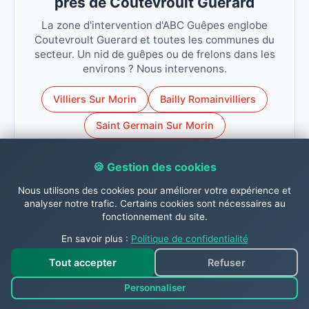
près de Coutevroult Guerard
La zone d'intervention d'ABC Guêpes englobe
Coutevroult Guerard et toutes les communes du
secteur. Un nid de guêpes ou de frelons dans les
environs ? Nous intervenons.
Villiers Sur Morin
Bailly Romainvilliers
Saint Germain Sur Morin
Magny Le Hongre
🍪 Gestion des cookies
Couilly Pont Aux Dames
Nous utilisons des cookies pour améliorer votre expérience et
analyser notre trafic. Certains cookies sont nécessaires au
fonctionnement du site.
En savoir plus :
Politique de confidentialité
Contactez-nous dès
Tout accepter
Refuser
Personnaliser
maintenant !