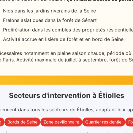
Nids dans les jardins riverains de la Seine
Frelons asiatiques dans la forêt de Sénart
Prolifération dans les combles des propriétés résidentiell
Activité accrue en lisière de forêt et en bord de Seine
écessaires
notamment en pleine saison chaude
, période où
e Paris
.
Activité maximale de juillet à septembre, forêt de S
Secteurs d'intervention
à
Étiolles
viennent dans
tous les secteurs
de
Étiolles
, adaptant leur ap
g
Bords de Seine
Zone pavillonnaire
Quartier résidentiel
Fo