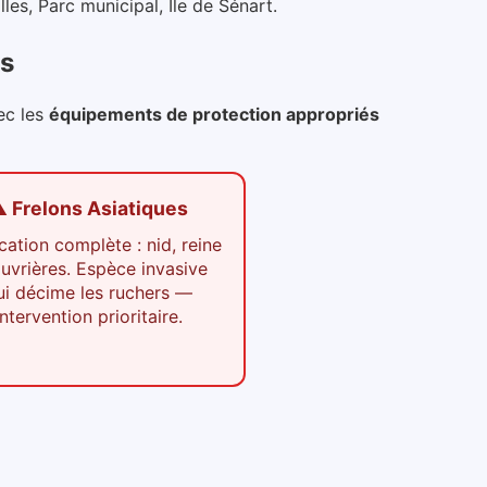
les, Parc municipal, Île de Sénart
.
es
ec les
équipements de protection appropriés
️ Frelons Asiatiques
cation complète : nid, reine
ouvrières. Espèce invasive
ui décime les ruchers —
intervention prioritaire.