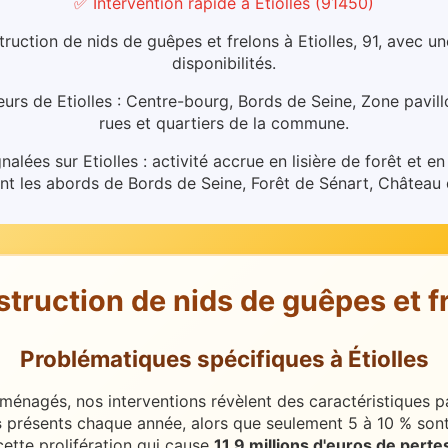
✅ Intervention rapide
à
Étiolles
(
91450
)
ruction de nids de guêpes et frelons à Etiolles, 91, avec u
disponibilités.
urs de Etiolles : Centre-bourg, Bords de Seine, Zone pavillo
rues et quartiers de la commune.
nalées sur Etiolles : activité accrue en lisière de forêt et e
 les abords de Bords de Seine, Forêt de Sénart, Château d
struction de nids de guêpes et f
Problématiques spécifiques
à
Étiolles
ménagés, nos interventions révèlent des caractéristiques pa
s
présents chaque année, alors que seulement 5 à 10 % sont
ette prolifération qui cause
11,9 millions d'euros de perte