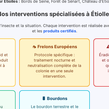
ur
Étiolles
:
Bords de Seine, Forêt de Sénart, Château d'Étiol
os interventions spécialisées
à
Étioll
nsecte et la situation. Chaque intervention est réalisée av
et les
produits certifiés
.
🦟 Frelons Européens
⚠
id et
Protocole spécifique :
Éradi
oduit
traitement nocturne et
et 
l à
neutralisation complète de la
q
colonie en une seule
intervention.
🐛 Bourdons
ou
Le bourdon terrestre et le