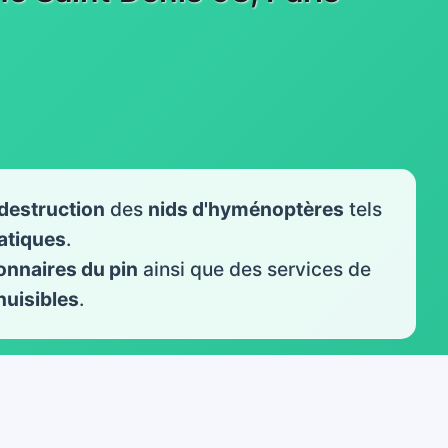
destruction
des
nids d'hyménoptères
tels
iatiques
.
onnaires du pin
ainsi que des services de
nuisibles
.