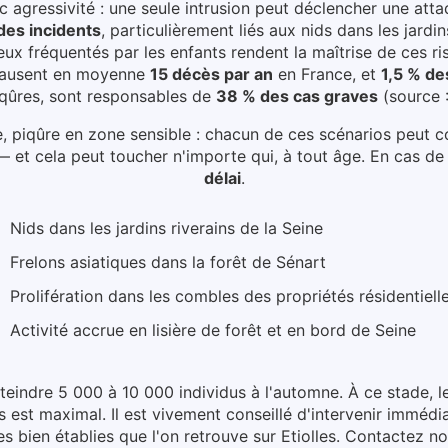
 agressivité : une seule intrusion peut déclencher une att
es incidents
, particulièrement liés aux
nids dans les jardin
eux fréquentés par les enfants rendent la maîtrise de ces ri
causent en moyenne
15 décès par an
en France, et
1,5 % de
iqûres, sont responsables de
38 % des cas graves
(source 
e, piqûre en zone sensible : chacun de ces scénarios peut 
 et cela peut toucher n'importe qui, à tout âge.
En cas de 
délai
.
Nids dans les jardins riverains de la Seine
Frelons asiatiques dans la forêt de Sénart
Prolifération dans les combles des propriétés résidentiell
Activité accrue en lisière de forêt et en bord de Seine
tteindre 5 000 à 10 000 individus à l'automne. À ce stade, l
ns est maximal.
Il est vivement conseillé d'intervenir imméd
s bien établies que l'on retrouve sur Etiolles. Contactez n