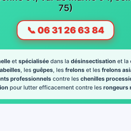
75)
📞 06 31 26 63 84
elle
et
spécialisée
dans la
désinsectisation
et la
abeilles
, les
guêpes
, les
frelons
et les
frelons as
ents professionnels
contre les
chenilles processi
ion
pour lutter efficacement contre les
rongeurs 