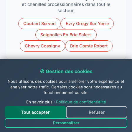
et chenilles processionnaires dans tout le
secteur.
Coubert Servon
Evry Gregy Sur Yerre
Soignolles En Brie Solers
Chevry Cossigny
Brie Comte Robert
🍪 Gestion des cookies
Contactez-nous dès
Nous utilisons des cookies pour améliorer votre expérience et
analyser notre trafic. Certains cookies sont nécessaires au
fonctionnement du site.
maintenant !
En savoir plus :
Politique de confidentialité
Tout accepter
Refuser
N'hésitez pas à nous contacter dès à présent par
Personnaliser
téléphone au
06.31.26.63.84
, par
WhatsApp 📱
,