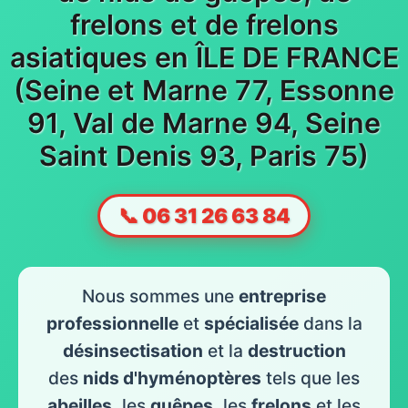
frelons et de frelons
asiatiques en ÎLE DE FRANCE
(Seine et Marne 77, Essonne
91, Val de Marne 94, Seine
Saint Denis 93, Paris 75)
📞 06 31 26 63 84
Nous sommes une
entreprise
professionnelle
et
spécialisée
dans la
désinsectisation
et la
destruction
des
nids d'hyménoptères
tels que les
abeilles
, les
guêpes
, les
frelons
et les