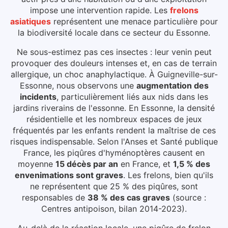
impose une intervention rapide.
Les
frelons
asiatiques
représentent une menace particulière pour
la biodiversité locale dans ce secteur du
Essonne
.
Ne sous-estimez pas ces insectes : leur venin peut
provoquer des douleurs intenses et, en cas de terrain
allergique, un choc anaphylactique.
À Guigneville-sur-
Essonne
, nous observons une
augmentation des
incidents
, particulièrement liés aux
nids dans les
jardins riverains de l'essonne
.
En Essonne, la densité
résidentielle et les nombreux espaces de jeux
fréquentés par les enfants rendent la maîtrise de ces
risques indispensable.
Selon l'Anses et Santé publique
France, les piqûres d'hyménoptères causent en
moyenne
15 décès par an
en France, et
1,5 % des
envenimations sont graves
. Les frelons, bien qu'ils
ne représentent que 25 % des piqûres, sont
responsables de
38 % des cas graves
(source :
Centres antipoison, bilan 2014-2023).
Au-delà de la réaction locale, une piqûre de frelon