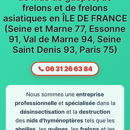
frelons et de frelons
asiatiques en ÎLE DE FRANCE
(Seine et Marne 77, Essonne
91, Val de Marne 94, Seine
Saint Denis 93, Paris 75)
📞 06 31 26 63 84
Nous sommes une
entreprise
professionnelle
et
spécialisée
dans la
désinsectisation
et la
destruction
des
nids d'hyménoptères
tels que les
abeilles
, les
guêpes
, les
frelons
et les