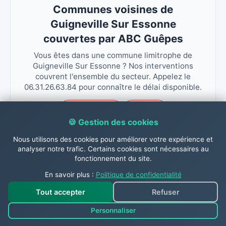
Communes voisines de
Guigneville Sur Essonne
couvertes par ABC Guêpes
Vous êtes dans une commune limitrophe de
Guigneville Sur Essonne ? Nos interventions
couvrent l'ensemble du secteur. Appelez le
06.31.26.63.84 pour connaître le délai disponible.
La Ferte Alais
Videlles
🍪 Gestion des cookies
Boutigny Sur Essonne
Nous utilisons des cookies pour améliorer votre expérience et
D Huisson Longueville
Baulne Cerny
analyser notre trafic. Certains cookies sont nécessaires au
fonctionnement du site.
En savoir plus :
Politique de confidentialité
Tout accepter
Refuser
Contactez-nous dès
Personnaliser