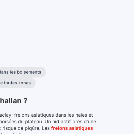
 dans les boisements
de toutes zones
hallan
?
clay; frelons asiatiques dans les haies et
boisées du plateau. Un nid actif près d'une
 risque de piqûre.
Les
frelons asiatiques