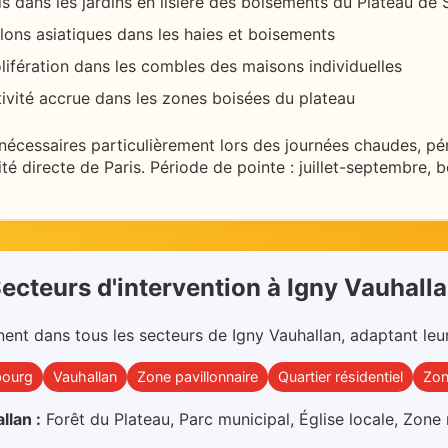
s dans les jardins en lisière des boisements du Plateau de 
lons asiatiques dans les haies et boisements
lifération dans les combles des maisons individuelles
ivité accrue dans les zones boisées du plateau
 nécessaires
particulièrement lors des journées chaudes
, pé
té directe de Paris
.
Période de pointe : juillet-septembre,
ecteurs d'intervention
à
Igny Vauhall
nent dans
tous les secteurs
de
Igny Vauhallan
, adaptant leu
bourg
Vauhallan
Zone pavillonnaire
Quartier résidentiel
Zon
llan
:
Forêt du Plateau, Parc municipal, Église locale, Zone