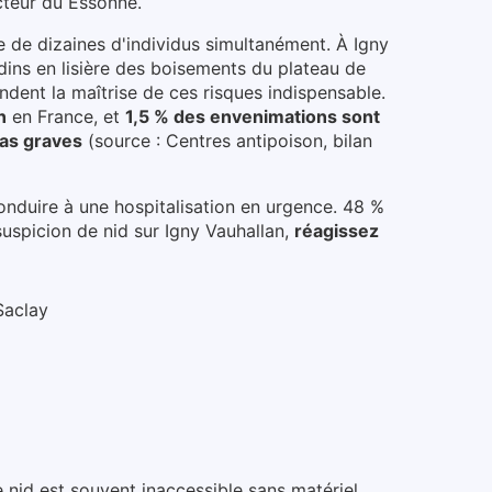
cteur du
Essonne
.
e de dizaines d'individus simultanément.
À Igny
rdins en lisière des boisements du plateau de
ndent la maîtrise de ces risques indispensable.
n
en France, et
1,5 % des envenimations sont
as graves
(source : Centres antipoison, bilan
conduire à une hospitalisation en urgence. 48 %
suspicion de nid
sur Igny Vauhallan
,
réagissez
Saclay
e nid est souvent inaccessible sans matériel