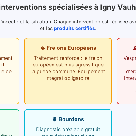
interventions spécialisées
à
Igny Vauh
nsecte et la situation. Chaque intervention est réalisée av
et les
produits certifiés
.
🦟 Frelons Européens
⚠
tement
Traitement renforcé : le frelon
Vespa
it
européen est plus agressif que
ue de
la guêpe commune. Équipement
d'ér
intégral obligatoire.
inter
🐛 Bourdons
Diagnostic préalable gratuit
lteur
pour déterminer si une