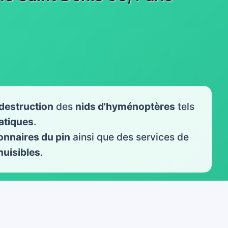
destruction
des
nids d'hyménoptères
tels
iatiques
.
onnaires du pin
ainsi que des services de
nuisibles
.