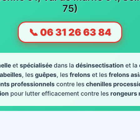
75)
📞 06 31 26 63 84
elle
et
spécialisée
dans la
désinsectisation
et la
abeilles
, les
guêpes
, les
frelons
et les
frelons as
ents professionnels
contre les
chenilles processi
ion
pour lutter efficacement contre les
rongeurs 