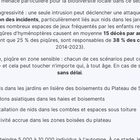
 menace particulière pour la biodiversité locale dans ce se
gressivité : une seule intrusion peut déclencher une attaqu
n des incidents
, particulièrement liés aux
nids dans les ja
 les nombreux espaces de jeux fréquentés par les enfants re
 piqûres d'hyménoptères causent en moyenne
15 décès par a
ntent que 25 % des piqûres, sont responsables de
38 % des c
2014-2023).
e, piqûre en zone sensible : chacun de ces scénarios peut 
et cela peut toucher n'importe qui, à tout âge.
En cas de 
sans délai
.
s dans les jardins en lisière des boisements du Plateau de 
lons asiatiques dans les haies et boisements
tallation de nids dans les combles et espaces sous toiture
ivité accrue dans les zones boisées du plateau
tteindre 5 000 à 10 000 individus à l'automne. À ce stade, l