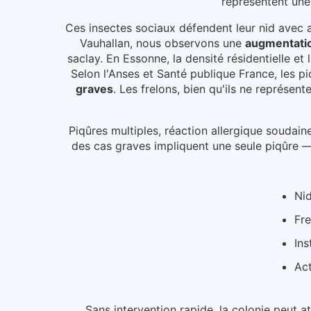
représentent une
Ces insectes sociaux défendent leur nid avec a
Vauhallan
, nous observons une
augmentatio
saclay
.
En Essonne, la densité résidentielle et
Selon l'Anses et Santé publique France, les
graves
. Les frelons, bien qu'ils ne représe
Piqûres multiples, réaction allergique soudain
des cas graves impliquent une seule piqûre — 
Nid
Fre
Ins
Act
Sans intervention rapide, la colonie peut a