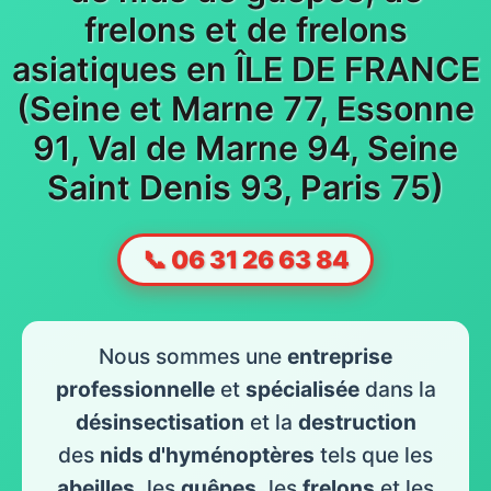
frelons et de frelons
asiatiques en ÎLE DE FRANCE
(Seine et Marne 77, Essonne
91, Val de Marne 94, Seine
Saint Denis 93, Paris 75)
📞 06 31 26 63 84
Nous sommes une
entreprise
professionnelle
et
spécialisée
dans la
désinsectisation
et la
destruction
des
nids d'hyménoptères
tels que les
abeilles
, les
guêpes
, les
frelons
et les