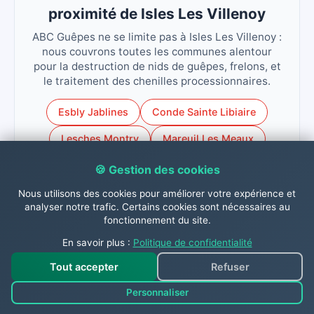
proximité de Isles Les Villenoy
ABC Guêpes ne se limite pas à Isles Les Villenoy :
nous couvrons toutes les communes alentour
pour la destruction de nids de guêpes, frelons, et
le traitement des chenilles processionnaires.
Esbly Jablines
Conde Sainte Libiaire
Lesches Montry
Mareuil Les Meaux
Trilbardou Vignely
🍪 Gestion des cookies
Nous utilisons des cookies pour améliorer votre expérience et
analyser notre trafic. Certains cookies sont nécessaires au
fonctionnement du site.
En savoir plus :
Politique de confidentialité
Contactez-nous dès
Tout accepter
Refuser
maintenant !
Personnaliser