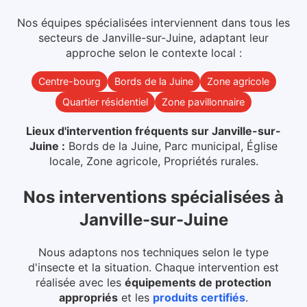
Nos équipes spécialisées interviennent dans
tous les
secteurs
de
Janville-sur-Juine
, adaptant leur
approche selon le contexte local :
Centre-bourg
Bords de la Juine
Zone agricole
Quartier résidentiel
Zone pavillonnaire
Lieux d'intervention fréquents sur
Janville-sur-
Juine
:
Bords de la Juine, Parc municipal, Église
locale, Zone agricole, Propriétés rurales
.
Nos interventions spécialisées
à
Janville-sur-Juine
Nous adaptons nos techniques selon le type
d'insecte et la situation. Chaque intervention est
réalisée avec les
équipements de protection
appropriés
et les
produits certifiés
.