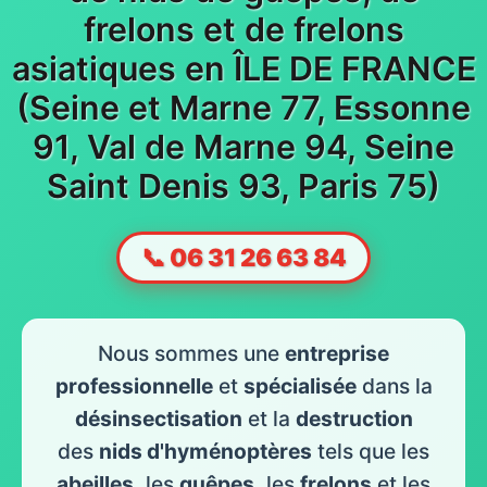
frelons et de frelons
asiatiques en ÎLE DE FRANCE
(Seine et Marne 77, Essonne
91, Val de Marne 94, Seine
Saint Denis 93, Paris 75)
📞 06 31 26 63 84
Nous sommes une
entreprise
professionnelle
et
spécialisée
dans la
désinsectisation
et la
destruction
des
nids d'hyménoptères
tels que les
abeilles
, les
guêpes
, les
frelons
et les