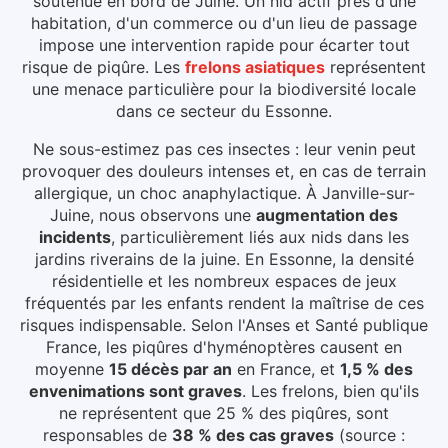
soutenue en bord de Juine. Un nid actif près d'une
habitation, d'un commerce ou d'un lieu de passage
impose une intervention rapide pour écarter tout
risque de piqûre.
Les
frelons asiatiques
représentent
une menace particulière pour la biodiversité locale
dans ce secteur du
Essonne
.
Ne sous-estimez pas ces insectes : leur venin peut
provoquer des douleurs intenses et, en cas de terrain
allergique, un choc anaphylactique.
À Janville-sur-
Juine
, nous observons une
augmentation des
incidents
, particulièrement liés aux
nids dans les
jardins riverains de la juine
.
En Essonne, la densité
résidentielle et les nombreux espaces de jeux
fréquentés par les enfants rendent la maîtrise de ces
risques indispensable.
Selon l'Anses et Santé publique
France, les piqûres d'hyménoptères causent en
moyenne
15 décès par an
en France, et
1,5 % des
envenimations sont graves
. Les frelons, bien qu'ils
ne représentent que 25 % des piqûres, sont
responsables de
38 % des cas graves
(source :