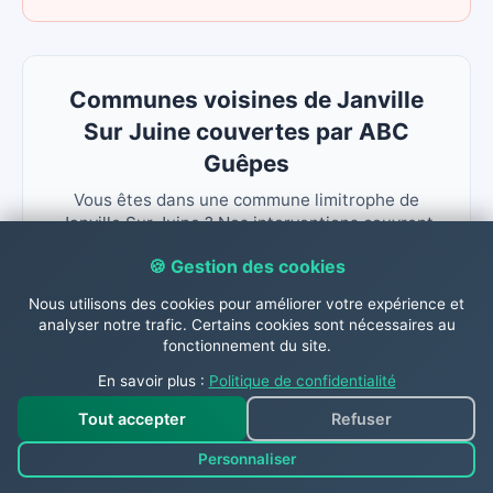
Communes voisines de Janville
Sur Juine couvertes par ABC
Guêpes
Vous êtes dans une commune limitrophe de
Janville Sur Juine ? Nos interventions couvrent
l'ensemble du secteur. Appelez le 06.31.26.63.84
🍪 Gestion des cookies
pour connaître le délai disponible.
Nous utilisons des cookies pour améliorer votre expérience et
Chamarande Mauchamps
analyser notre trafic. Certains cookies sont nécessaires au
fonctionnement du site.
Auvers Saint Georges
Lardy
En savoir plus :
Politique de confidentialité
Bouray Sur Juine
Torfou
Tout accepter
Refuser
Personnaliser