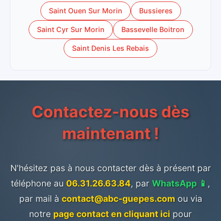
Saint Ouen Sur Morin
Bussieres
Saint Cyr Sur Morin
Bassevelle Boitron
Saint Denis Les Rebais
Contactez-nous dès
maintenant !
N'hésitez pas à nous contacter dès à présent par
téléphone au
06.31.26.63.84
, par
WhatsApp 📱
,
par mail à
contact@abc-guepes.com
ou via
notre
page contact en cliquant ici
pour