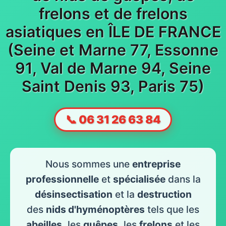
frelons et de frelons
asiatiques en ÎLE DE FRANCE
(Seine et Marne 77, Essonne
91, Val de Marne 94, Seine
Saint Denis 93, Paris 75)
📞 06 31 26 63 84
Nous sommes une
entreprise
professionnelle
et
spécialisée
dans la
désinsectisation
et la
destruction
des
nids d'hyménoptères
tels que les
abeilles
, les
guêpes
, les
frelons
et les