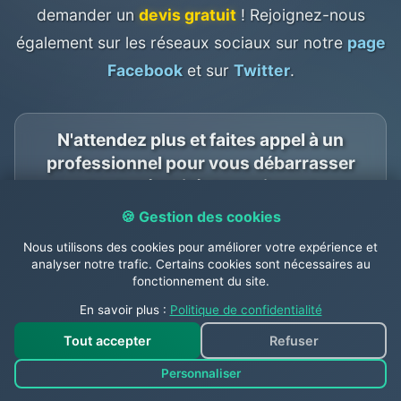
demander un
devis gratuit
! Rejoignez-nous
également sur les réseaux sociaux sur notre
page
Facebook
et sur
Twitter
.
N'attendez plus et faites appel à un
professionnel pour vous débarrasser
en toute sécurité de ces insectes.
🍪 Gestion des cookies
Nous utilisons des cookies pour améliorer votre expérience et
🌍
Service multilingue
: Français •
analyser notre trafic. Certains cookies sont nécessaires au
English • Español • Português
fonctionnement du site.
En savoir plus :
Politique de confidentialité
Tout accepter
Refuser
Personnaliser