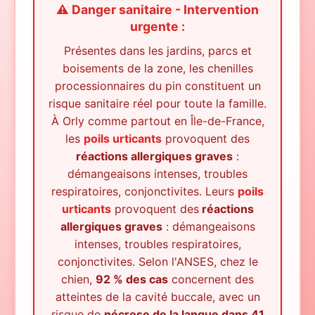
⚠️ Danger sanitaire - Intervention
urgente :
Présentes dans les jardins, parcs et
boisements de la zone, les chenilles
processionnaires du pin constituent un
risque sanitaire réel pour toute la famille.
À
Orly
comme partout en Île-de-France,
les
poils urticants
provoquent des
réactions allergiques graves
:
démangeaisons intenses, troubles
respiratoires, conjonctivites. Leurs
poils
urticants
provoquent des
réactions
allergiques graves
: démangeaisons
intenses, troubles respiratoires,
conjonctivites. Selon l'ANSES, chez le
chien,
92 % des cas
concernent des
atteintes de la cavité buccale, avec un
risque de
nécrose de la langue dans 41