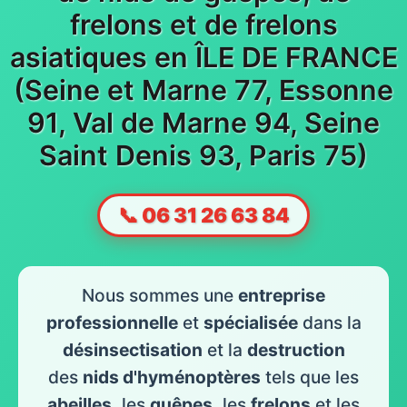
frelons et de frelons
asiatiques en ÎLE DE FRANCE
(Seine et Marne 77, Essonne
91, Val de Marne 94, Seine
Saint Denis 93, Paris 75)
📞 06 31 26 63 84
Nous sommes une
entreprise
professionnelle
et
spécialisée
dans la
désinsectisation
et la
destruction
des
nids d'hyménoptères
tels que les
abeilles
, les
guêpes
, les
frelons
et les