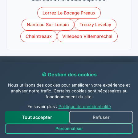
Lorrez Le Bocage Preaux
Nanteau Sur Lunain
Treuzy Levelay
Chaintreaux
Villebeon Villemarechal
Contactez-nous dès
🍪 Gestion des cookies
Nous utilisons des cookies pour améliorer votre expérience et
maintenant !
analyser notre trafic. Certains cookies sont nécessaires au
fonctionnement du site.
En savoir plus :
Politique de confidentialité
N'hésitez pas à nous contacter dès à présent par
Tout accepter
Refuser
téléphone au
06.31.26.63.84
, par
WhatsApp 📱
,
Personnaliser
par mail à
contact@abc-guepes.com
ou via