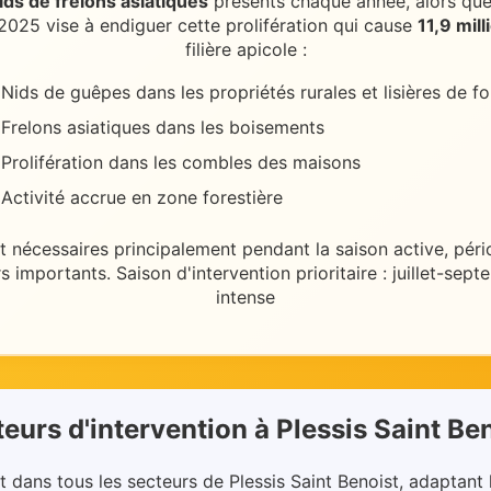
ds de frelons asiatiques
présents chaque année, alors que
2025 vise à endiguer cette prolifération qui cause
11,9 mil
filière apicole :
Nids de guêpes dans les propriétés rurales et lisières de fo
Frelons asiatiques dans les boisements
Prolifération dans les combles des maisons
Activité accrue en zone forestière
t nécessaires
principalement pendant la saison active
, pér
rs importants
.
Saison d'intervention prioritaire : juillet-se
intense
eurs d'intervention
à
Plessis Saint Be
t dans
tous les secteurs
de
Plessis Saint Benoist
, adaptant 