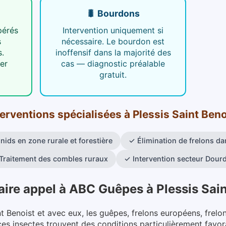
🐛 Bourdons
pérés
Intervention uniquement si
s
nécessaire. Le bourdon est
s.
inoffensif dans la majorité des
er
cas — diagnostic préalable
gratuit.
terventions spécialisées
à
Plessis Saint Beno
nids en zone rurale et forestière
✓
Élimination de frelons d
Traitement des combles ruraux
✓
Intervention secteur Dour
aire appel à ABC Guêpes
à
Plessis Sai
t Benoist et avec eux, les guêpes, frelons européens, frelo
 ces insectes trouvent des conditions particulièrement favo