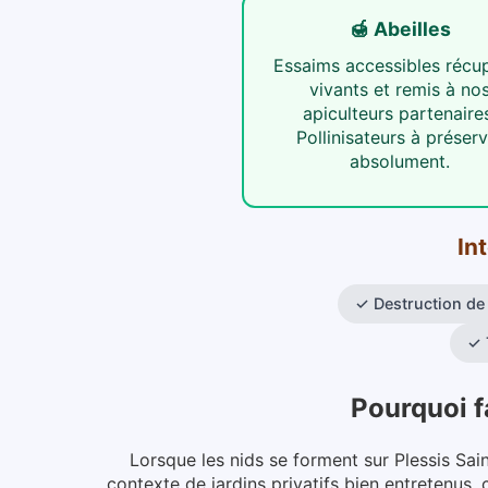
🍯 Abeilles
Essaims accessibles récu
vivants et remis à no
apiculteurs partenaire
Pollinisateurs à préserv
absolument.
In
✓
Destruction de 
✓
Pourquoi f
Lorsque les nids se forment sur Plessis Sain
contexte de jardins privatifs bien entretenus,