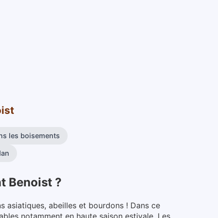
ist
ans les boisements
dan
nt Benoist
?
ns asiatiques, abeilles et bourdons ! Dans ce
rables notamment en haute saison estivale.
Les