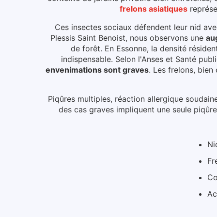
frelons asiatiques
représe
Ces insectes sociaux défendent leur nid avec
Plessis Saint Benoist
, nous observons une
au
de forêt
.
En Essonne, la densité résident
indispensable.
Selon l'Anses et Santé pub
envenimations sont graves
. Les frelons, bie
Piqûres multiples, réaction allergique soudain
des cas graves impliquent une seule piqûre
Ni
Fr
Co
Ac