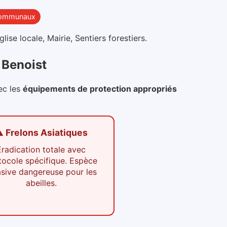
communaux
se locale, Mairie, Sentiers forestiers
.
 Benoist
ec les
équipements de protection appropriés
️ Frelons Asiatiques
Éradication totale avec
tocole spécifique. Espèce
asive dangereuse pour les
abeilles.