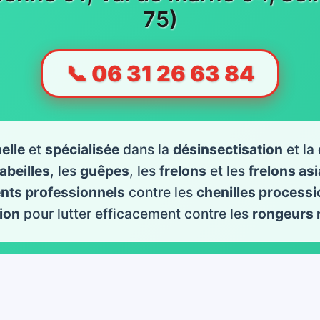
75)
📞 06 31 26 63 84
elle
et
spécialisée
dans la
désinsectisation
et la
abeilles
, les
guêpes
, les
frelons
et les
frelons as
ents professionnels
contre les
chenilles processi
ion
pour lutter efficacement contre les
rongeurs 