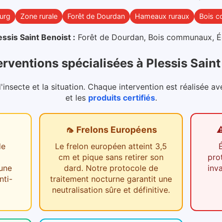
urg
Zone rurale
Forêt de Dourdan
Hameaux ruraux
Bois 
essis Saint Benoist
:
Forêt de Dourdan, Bois communaux, Égli
erventions spécialisées
à
Plessis Saint
nsecte et la situation. Chaque intervention est réalisée av
et les
produits certifiés
.
🦟 Frelons Européens
⚠
de
Le frelon européen atteint 3,5
cm et pique sans retirer son
pro
 une
dard. Notre protocole de
inv
nti-
traitement nocturne garantit une
neutralisation sûre et définitive.