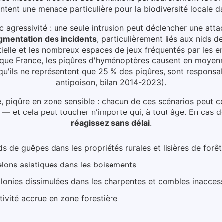
ntent une menace particulière pour la biodiversité locale d
 agressivité : une seule intrusion peut déclencher une att
gmentation des incidents
, particulièrement liés aux
nids de
ielle et les nombreux espaces de jeux fréquentés par les en
lique France, les piqûres d'hyménoptères causent en moyen
n qu'ils ne représentent que 25 % des piqûres, sont responsa
antipoison, bilan 2014-2023).
e, piqûre en zone sensible : chacun de ces scénarios peut 
 — et cela peut toucher n'importe qui, à tout âge.
En cas d
réagissez sans délai
.
ds de guêpes dans les propriétés rurales et lisières de forêt
elons asiatiques dans les boisements
lonies dissimulées dans les charpentes et combles inacces
tivité accrue en zone forestière