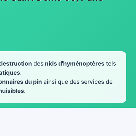
destruction
des
nids d'hyménoptères
tels
iatiques
.
onnaires du pin
ainsi que des services de
nuisibles
.