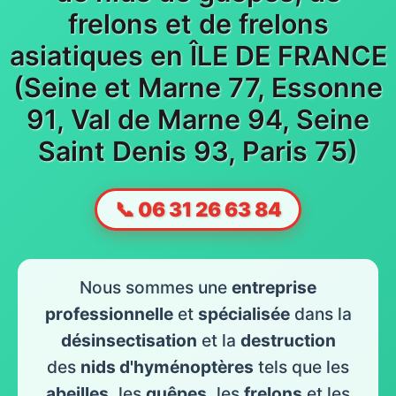
frelons et de frelons
asiatiques en ÎLE DE FRANCE
(Seine et Marne 77, Essonne
91, Val de Marne 94, Seine
Saint Denis 93, Paris 75)
📞 06 31 26 63 84
Nous sommes une
entreprise
professionnelle
et
spécialisée
dans la
désinsectisation
et la
destruction
des
nids d'hyménoptères
tels que les
abeilles
, les
guêpes
, les
frelons
et les