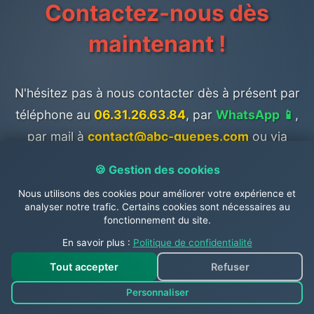
Contactez-nous dès
maintenant !
N'hésitez pas à nous contacter dès à présent par
téléphone au
06.31.26.63.84
, par
WhatsApp 📱
,
par mail à
contact@abc-guepes.com
ou via
notre
page contact en cliquant ici
pour
🍪 Gestion des cookies
demander un
devis gratuit
! Rejoignez-nous
Nous utilisons des cookies pour améliorer votre expérience et
également sur les réseaux sociaux sur notre
page
analyser notre trafic. Certains cookies sont nécessaires au
fonctionnement du site.
Facebook
et sur
Twitter
.
En savoir plus :
Politique de confidentialité
Tout accepter
Refuser
N'attendez plus et faites appel à un
Personnaliser
professionnel pour vous débarrasser