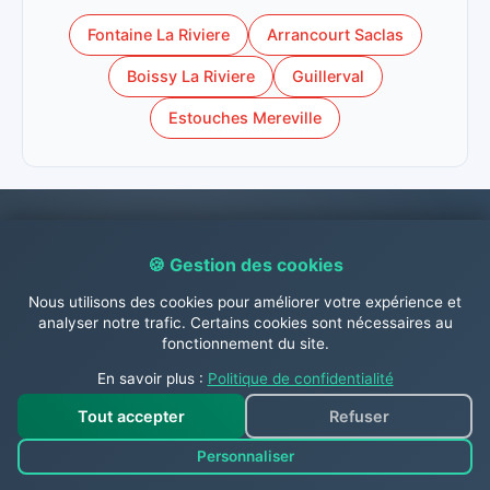
Fontaine La Riviere
Arrancourt Saclas
Boissy La Riviere
Guillerval
Estouches Mereville
Contactez-nous dès
🍪 Gestion des cookies
maintenant !
Nous utilisons des cookies pour améliorer votre expérience et
analyser notre trafic. Certains cookies sont nécessaires au
fonctionnement du site.
En savoir plus :
Politique de confidentialité
N'hésitez pas à nous contacter dès à présent par
téléphone au
06.31.26.63.84
, par
WhatsApp 📱
,
Tout accepter
Refuser
par mail à
contact@abc-guepes.com
ou via
Personnaliser
notre
page contact en cliquant ici
pour