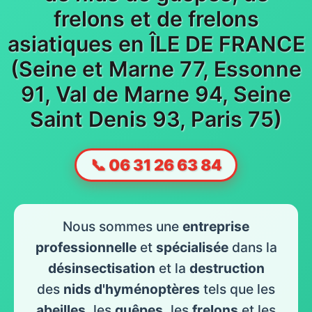
frelons et de frelons
asiatiques en ÎLE DE FRANCE
(Seine et Marne 77, Essonne
91, Val de Marne 94, Seine
Saint Denis 93, Paris 75)
📞 06 31 26 63 84
Nous sommes une
entreprise
professionnelle
et
spécialisée
dans la
désinsectisation
et la
destruction
des
nids d'hyménoptères
tels que les
abeilles
, les
guêpes
, les
frelons
et les