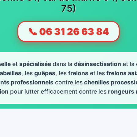
75)
📞 06 31 26 63 84
elle
et
spécialisée
dans la
désinsectisation
et la
abeilles
, les
guêpes
, les
frelons
et les
frelons as
ents professionnels
contre les
chenilles processi
ion
pour lutter efficacement contre les
rongeurs 