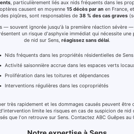
dents
, particulièrement liés aux
nids fréquents dans les prop
noptères causent en moyenne
15 décès par an
en France, e
% des piqûres, sont responsables de
38 % des cas graves
(s
s — souvent ignorée jusqu'à la première réaction sévère —
présentent un risque d'asphyxie immédiat qui nécessite une 
de nid
sur Sens
,
réagissez sans délai
.
Nids fréquents dans les propriétés résidentielles de Sens
Activité saisonnière accrue dans les espaces verts locau
Prolifération dans les toitures et dépendances
Interventions régulières dans les copropriétés
pper très rapidement et les dommages causés peuvent être co
d'intervention limite les risques en cas de suspicion de nid
rsés que l'on retrouve sur Sens. Contactez ABC Guêpes au 
Notre expertise
à
Sens