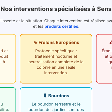
Nos interventions spécialisées
à
Sens
nsecte et la situation. Chaque intervention est réalisée av
et les
produits certifiés
.
🦟 Frelons Européens
⚠
id et
Protocole spécifique :
Éradi
oduit
traitement nocturne et
et 
l à
neutralisation complète de la
q
colonie en une seule
intervention.
🐛 Bourdons
ou
Le bourdon terrestre et le
ilité.
bourdon des jardins sont des