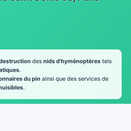
destruction
des
nids d'hyménoptères
tels
iatiques
.
onnaires du pin
ainsi que des services de
nuisibles
.