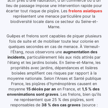
actif près d'une habitation, d'un commerce ou d'un
lieu de passage impose une intervention rapide pour
écarter tout risque de piqûre.
Les
frelons asiatiques
représentent une menace particulière pour la
biodiversité locale dans ce secteur du
Seine-et-
Marne
.
Guêpes et frelons sont capables de piquer plusieurs
fois de suite et de mobiliser toute leur colonie en
quelques secondes en cas de menace.
À Verneuil-
l'Étang
, nous observons une
augmentation des
incidents
, particulièrement liés aux
nids attirés par
l'étang et les jardins boisés
.
En Seine-et-Marne, les
propriétés avec jardins, dépendances et lisières
boisées amplifient ces risques par rapport à la
moyenne nationale.
Selon l'Anses et Santé publique
France, les piqûres d'hyménoptères causent en
moyenne
15 décès par an
en France, et
1,5 % des
envenimations sont graves
. Les frelons, bien qu'ils
ne représentent que 25 % des piqûres, sont
responsables de
38 % des cas graves
(source :