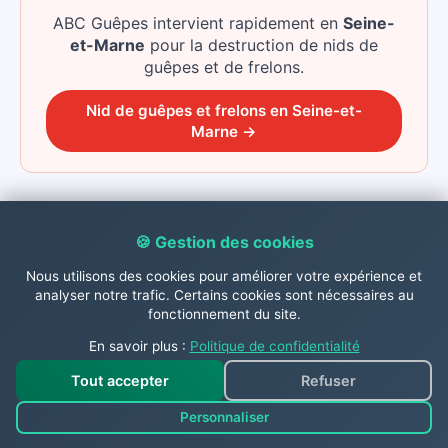
ABC Guêpes intervient rapidement
en
Seine-
et-Marne
pour la destruction de nids de
guêpes et de frelons.
Nid de guêpes et frelons
en
Seine-et-
Marne
→
Notre technicien intervient aussi
🍪 Gestion des cookies
près de Verneuil L Etang
Nous utilisons des cookies pour améliorer votre expérience et
analyser notre trafic. Certains cookies sont nécessaires au
La zone d'intervention d'ABC Guêpes englobe
fonctionnement du site.
Verneuil L Etang et toutes les communes du
secteur. Un nid de guêpes ou de frelons dans les
En savoir plus :
Politique de confidentialité
environs ? Nous intervenons.
Tout accepter
Refuser
Guignes
Beauvoir Champdeuil
Personnaliser