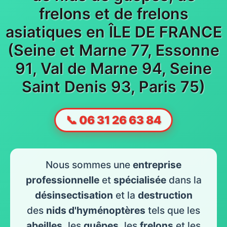
frelons et de frelons
asiatiques en ÎLE DE FRANCE
(Seine et Marne 77, Essonne
91, Val de Marne 94, Seine
Saint Denis 93, Paris 75)
📞 06 31 26 63 84
Nous sommes une
entreprise
professionnelle
et
spécialisée
dans la
désinsectisation
et la
destruction
des
nids d'hyménoptères
tels que les
abeilles
, les
guêpes
, les
frelons
et les