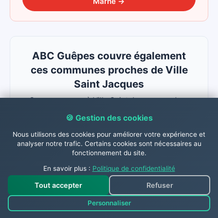
Marne
→
ABC Guêpes couvre également
ces communes proches de Ville
Saint Jacques
Que vous soyez à Ville Saint Jacques ou dans
une commune voisine, ABC Guêpes assure des
🍪 Gestion des cookies
interventions rapides sur nids de guêpes, frelons
et chenilles processionnaires dans tout le
Nous utilisons des cookies pour améliorer votre expérience et
secteur.
analyser notre trafic. Certains cookies sont nécessaires au
fonctionnement du site.
Noisy Rudignon
Varennes Sur Seine
En savoir plus :
Politique de confidentialité
Villecerf Villemer
Esmans Flagy
Tout accepter
Refuser
Thoury Ferottes
Personnaliser