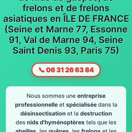
frelons et de frelons
asiatiques en ÎLE DE FRANCE
(Seine et Marne 77, Essonne
91, Val de Marne 94, Seine
Saint Denis 93, Paris 75)
📞 06 31 26 63 84
Nous sommes une
entreprise
professionnelle
et
spécialisée
dans la
désinsectisation
et la
destruction
des
nids d'hyménoptères
tels que les
abeilles
, les
guêpes
, les
frelons
et les