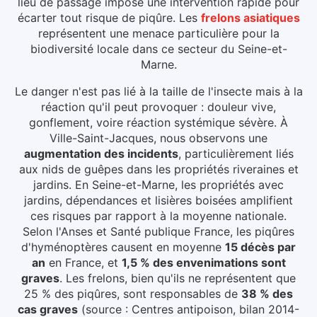
lieu de passage impose une intervention rapide pour
écarter tout risque de piqûre.
Les
frelons asiatiques
représentent une menace particulière pour la
biodiversité locale dans ce secteur du
Seine-et-
Marne
.
Le danger n'est pas lié à la taille de l'insecte mais à la
réaction qu'il peut provoquer : douleur vive,
gonflement, voire réaction systémique sévère.
À
Ville-Saint-Jacques
, nous observons une
augmentation des incidents
, particulièrement liés
aux
nids de guêpes dans les propriétés riveraines et
jardins
.
En Seine-et-Marne, les propriétés avec
jardins, dépendances et lisières boisées amplifient
ces risques par rapport à la moyenne nationale.
Selon l'Anses et Santé publique France, les piqûres
d'hyménoptères causent en moyenne
15 décès par
an
en France, et
1,5 % des envenimations sont
graves
. Les frelons, bien qu'ils ne représentent que
25 % des piqûres, sont responsables de
38 % des
cas graves
(source : Centres antipoison, bilan 2014-