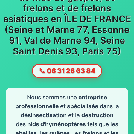
frelons et de frelons
asiatiques en ÎLE DE FRANCE
(Seine et Marne 77, Essonne
91, Val de Marne 94, Seine
Saint Denis 93, Paris 75)
📞 06 31 26 63 84
Nous sommes une
entreprise
professionnelle
et
spécialisée
dans la
désinsectisation
et la
destruction
des
nids d'hyménoptères
tels que les
abeilles
, les
guêpes
, les
frelons
et les