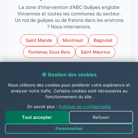
La zone d'intervention d'ABC Guêpes englobe
Vincennes et toutes les communes du secteur.
Un nid de guêpes ou de frelons dans les environs
? Nous intervenons.
Saint Mande
Montreuil
Bagnolet
Fontenay Sous Bois
Saint Maurice
🍪 Gestion des cookies
Nous utilisons des cookies pour améliorer votre expérience et
Contactez-nous dès
analyser notre trafic. Certains cookies sont nécessaires au
fonctionnement du site.
maintenant !
En savoir plus :
Politique de confidentialité
Tout accepter
Refuser
N'hésitez pas à nous contacter dès à présent par
Personnaliser
téléphone au
06.31.26.63.84
, par
WhatsApp 📱
,