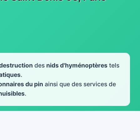
destruction
des
nids d'hyménoptères
tels
iatiques
.
onnaires du pin
ainsi que des services de
nuisibles
.