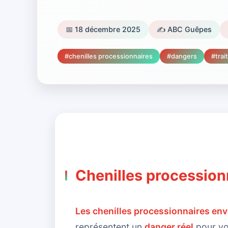
📅
18 décembre 2025
✍️
ABC Guêpes
#
chenilles processionnaires
#
dangers
#
tra
Chenilles procession
Les chenilles processionnaires en
représentent un
danger réel
pour vou