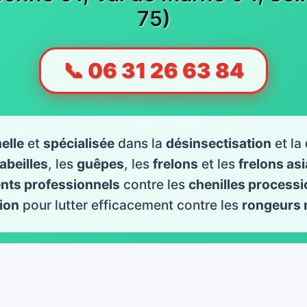
75)
📞 06 31 26 63 84
elle
et
spécialisée
dans la
désinsectisation
et la
abeilles
, les
guêpes
, les
frelons
et les
frelons as
ents professionnels
contre les
chenilles processi
ion
pour lutter efficacement contre les
rongeurs 