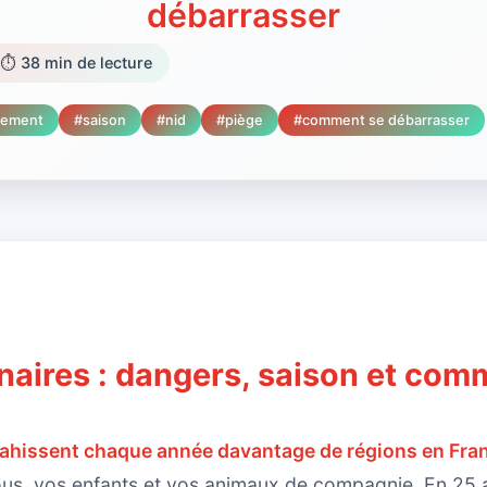
débarrasser
⏱️
38
min de lecture
itement
#
saison
#
nid
#
piège
#
comment se débarrasser
naires : dangers, saison et com
vahissent chaque année davantage de régions en Fra
s, vos enfants et vos animaux de compagnie. En 25 ans