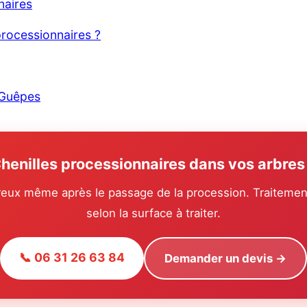
naires
 processionnaires ?
 Guêpes
henilles processionnaires dans vos arbres
reux même après le passage de la procession. Traitement p
selon la surface à traiter.
📞 06 31 26 63 84
Demander un devis →