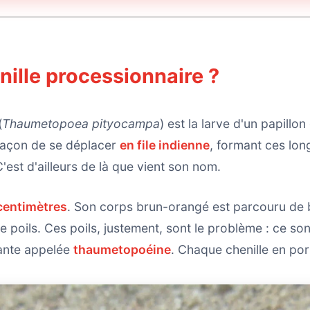
nille processionnaire ?
(
Thaumetopoea pityocampa
) est la larve d'un papillo
a façon de se déplacer
en file indienne
, formant ces lo
'est d'ailleurs de là que vient son nom.
 centimètres
. Son corps brun-orangé est parcouru de b
 poils. Ces poils, justement, sont le problème : ce so
sante appelée
thaumetopoéine
. Chaque chenille en po