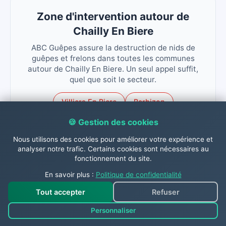
Zone d'intervention autour de
Chailly En Biere
ABC Guêpes assure la destruction de nids de
guêpes et frelons dans toutes les communes
autour de Chailly En Biere. Un seul appel suffit,
quel que soit le secteur.
Villiers En Biere
Barbizon
Dammarie Les Lys
Saint Martin En Biere
🍪 Gestion des cookies
Nous utilisons des cookies pour améliorer votre expérience et
La Rochette Vaux Le Penil
analyser notre trafic. Certains cookies sont nécessaires au
fonctionnement du site.
En savoir plus :
Politique de confidentialité
Tout accepter
Refuser
Contactez-nous dès
Personnaliser