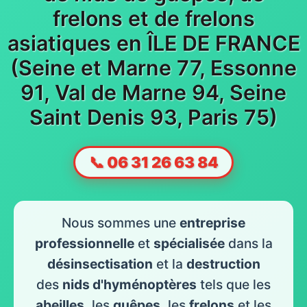
frelons et de frelons
asiatiques en ÎLE DE FRANCE
(Seine et Marne 77, Essonne
91, Val de Marne 94, Seine
Saint Denis 93, Paris 75)
📞 06 31 26 63 84
Nous sommes une
entreprise
professionnelle
et
spécialisée
dans la
désinsectisation
et la
destruction
des
nids d'hyménoptères
tels que les
abeilles
, les
guêpes
, les
frelons
et les