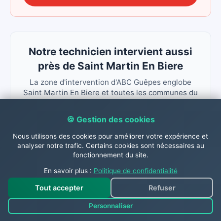
Notre technicien intervient aussi
près de Saint Martin En Biere
La zone d'intervention d'ABC Guêpes englobe
Saint Martin En Biere et toutes les communes du
secteur. Un nid de guêpes ou de frelons dans les
environs ? Nous intervenons.
🍪 Gestion des cookies
Barbizon
Fleury En Biere
Nous utilisons des cookies pour améliorer votre expérience et
analyser notre trafic. Certains cookies sont nécessaires au
Arbonne La Foret
Cely Perthes
fonctionnement du site.
En savoir plus :
Politique de confidentialité
Chailly En Biere
Tout accepter
Refuser
Personnaliser