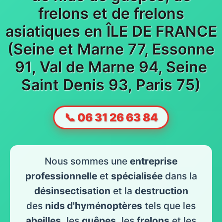
frelons et de frelons
asiatiques en ÎLE DE FRANCE
(Seine et Marne 77, Essonne
91, Val de Marne 94, Seine
Saint Denis 93, Paris 75)
📞 06 31 26 63 84
Nous sommes une
entreprise
professionnelle
et
spécialisée
dans la
désinsectisation
et la
destruction
des
nids d'hyménoptères
tels que les
abeilles
, les
guêpes
, les
frelons
et les