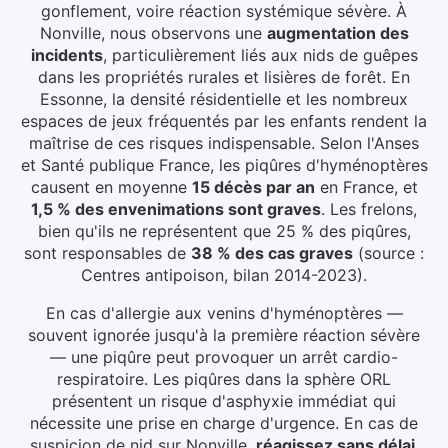
gonflement, voire réaction systémique sévère.
À
Nonville
, nous observons une
augmentation des
incidents
, particulièrement liés aux
nids de guêpes
dans les propriétés rurales et lisières de forêt
.
En
Essonne, la densité résidentielle et les nombreux
espaces de jeux fréquentés par les enfants rendent la
maîtrise de ces risques indispensable.
Selon l'Anses
et Santé publique France, les piqûres d'hyménoptères
causent en moyenne
15 décès par an
en France, et
1,5 % des envenimations sont graves
. Les frelons,
bien qu'ils ne représentent que 25 % des piqûres,
sont responsables de
38 % des cas graves
(source :
Centres antipoison, bilan 2014-2023).
En cas d'allergie aux venins d'hyménoptères —
souvent ignorée jusqu'à la première réaction sévère
— une piqûre peut provoquer un arrêt cardio-
respiratoire. Les piqûres dans la sphère ORL
présentent un risque d'asphyxie immédiat qui
nécessite une prise en charge d'urgence.
En cas de
suspicion de nid
sur Nonville
,
réagissez sans délai
.