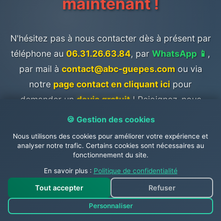
maintenant !
N'hésitez pas à nous contacter dès à présent par
téléphone au
06.31.26.63.84
, par
WhatsApp 📱
,
par mail à
contact@abc-guepes.com
ou via
notre
page contact en cliquant ici
pour
demander un
devis gratuit
! Rejoignez-nous
également sur les réseaux sociaux sur notre
page
🍪 Gestion des cookies
Facebook
et sur
Twitter
.
Nous utilisons des cookies pour améliorer votre expérience et
analyser notre trafic. Certains cookies sont nécessaires au
fonctionnement du site.
N'attendez plus et faites appel à un
En savoir plus :
Politique de confidentialité
professionnel pour vous débarrasser
Tout accepter
Refuser
en toute sécurité de ces insectes.
Personnaliser