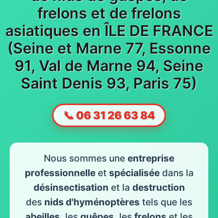
frelons et de frelons
asiatiques en ÎLE DE FRANCE
(Seine et Marne 77, Essonne
91, Val de Marne 94, Seine
Saint Denis 93, Paris 75)
📞 06 31 26 63 84
Nous sommes une
entreprise
professionnelle
et
spécialisée
dans la
désinsectisation
et la
destruction
des
nids d'hyménoptères
tels que les
abeilles
, les
guêpes
, les
frelons
et les