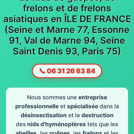
frelons et de frelons
asiatiques en ÎLE DE FRANCE
(Seine et Marne 77, Essonne
91, Val de Marne 94, Seine
Saint Denis 93, Paris 75)
📞 06 31 26 63 84
Nous sommes une
entreprise
professionnelle
et
spécialisée
dans la
désinsectisation
et la
destruction
des
nids d'hyménoptères
tels que les
abeilles
, les
guêpes
, les
frelons
et les