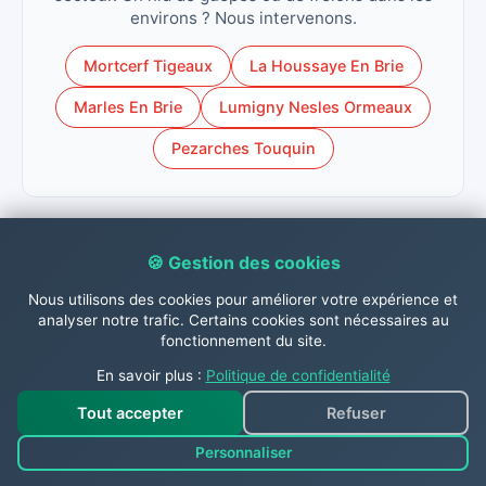
environs ? Nous intervenons.
Mortcerf Tigeaux
La Houssaye En Brie
Marles En Brie
Lumigny Nesles Ormeaux
Pezarches Touquin
🍪 Gestion des cookies
Contactez-nous dès
Nous utilisons des cookies pour améliorer votre expérience et
analyser notre trafic. Certains cookies sont nécessaires au
maintenant !
fonctionnement du site.
En savoir plus :
Politique de confidentialité
N'hésitez pas à nous contacter dès à présent par
Tout accepter
Refuser
téléphone au
06.31.26.63.84
, par
WhatsApp 📱
,
Personnaliser
par mail à
contact@abc-guepes.com
ou via