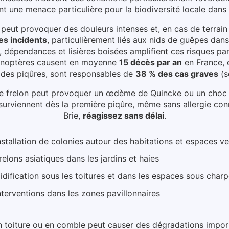
nt une menace particulière pour la biodiversité locale dans
 peut provoquer des douleurs intenses et, en cas de terrain
s incidents
, particulièrement liés aux
nids de guêpes dans 
, dépendances et lisières boisées amplifient ces risques pa
ménoptères causent en moyenne
15 décès par an
en France, 
% des piqûres, sont responsables de
38 % des cas graves
(s
e de frelon peut provoquer un œdème de Quincke ou un cho
surviennent dès la première piqûre, même sans allergie con
Brie
,
réagissez sans délai
.
nstallation de colonies autour des habitations et espaces ve
relons asiatiques dans les jardins et haies
idification sous les toitures et dans les espaces sous char
nterventions dans les zones pavillonnaires
 en toiture ou en comble peut causer des dégradations import