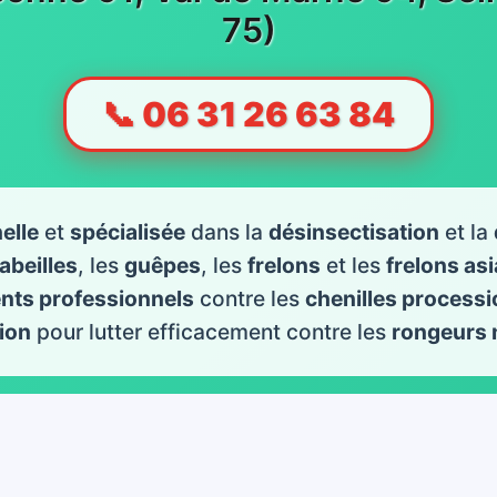
75)
📞 06 31 26 63 84
elle
et
spécialisée
dans la
désinsectisation
et la
abeilles
, les
guêpes
, les
frelons
et les
frelons as
ents professionnels
contre les
chenilles processi
ion
pour lutter efficacement contre les
rongeurs 