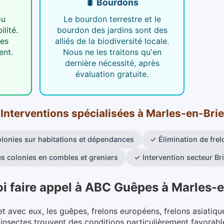
🐛 Bourdons
ou
Le bourdon terrestre et le
ilité.
bourdon des jardins sont des
des
alliés de la biodiversité locale.
ent.
Nous ne les traitons qu'en
dernière nécessité, après
évaluation gratuite.
Interventions spécialisées
à
Marles-en-Brie
olonies sur habitations et dépendances
✓
Élimination de frel
es colonies en combles et greniers
✓
Intervention secteur B
i faire appel à ABC Guêpes
à
Marles-e
et avec eux, les guêpes, frelons européens, frelons asiatiqu
es insectes trouvent des conditions particulièrement favor