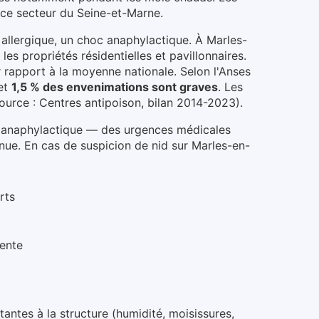
 ce secteur du
Seine-et-Marne
.
 allergique, un choc anaphylactique.
À Marles-
les propriétés résidentielles et pavillonnaires
.
r rapport à la moyenne nationale.
Selon l'Anses
et
1,5 % des envenimations sont graves
. Les
ource : Centres antipoison, bilan 2014-2023).
c anaphylactique — des urgences médicales
nue.
En cas de suspicion de nid
sur Marles-en-
rts
pente
antes à la structure (humidité, moisissures,