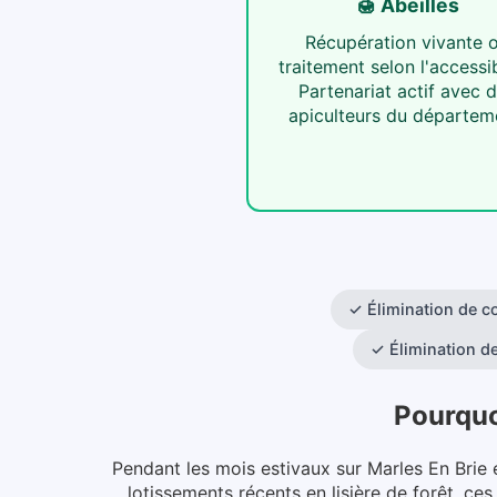
🍯 Abeilles
Récupération vivante 
traitement selon l'accessib
Partenariat actif avec 
apiculteurs du départem
✓
Élimination de c
✓
Élimination d
Pourquo
Pendant les mois estivaux sur Marles En Brie 
lotissements récents en lisière de forêt, c