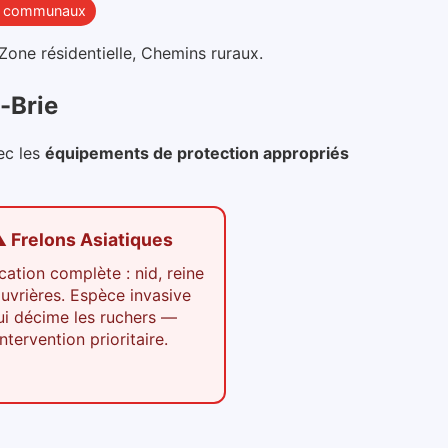
s communaux
 Zone résidentielle, Chemins ruraux
.
-Brie
ec les
équipements de protection appropriés
️ Frelons Asiatiques
cation complète : nid, reine
ouvrières. Espèce invasive
ui décime les ruchers —
intervention prioritaire.