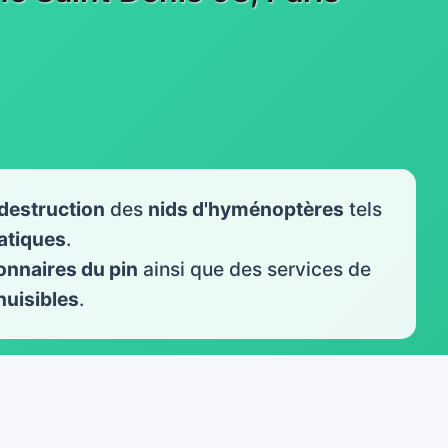
destruction
des
nids d'hyménoptères
tels
iatiques
.
onnaires du pin
ainsi que des services de
nuisibles
.