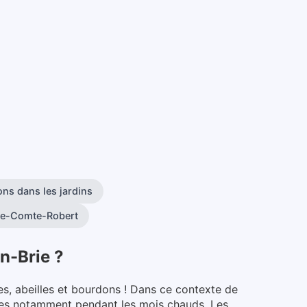
ons dans les jardins
rie-Comte-Robert
n-Brie
?
es, abeilles et bourdons ! Dans ce contexte de
ables notamment pendant les mois chauds.
Les