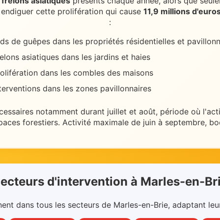
frelons asiatiques
présents chaque année, alors que seule
endiguer cette prolifération qui cause
11,9 millions d'euro
:
ds de guêpes dans les propriétés résidentielles et pavillonn
elons asiatiques dans les jardins et haies
olifération dans les combles des maisons
terventions dans les zones pavillonnaires
cessaires
notamment durant juillet et août
, période où l'ac
paces forestiers
.
Activité maximale de juin à septembre, bo
ecteurs d'intervention
à
Marles-en-Br
nent dans
tous les secteurs
de
Marles-en-Brie
, adaptant leu