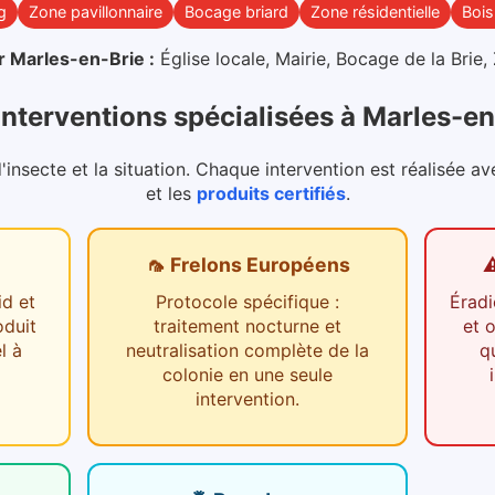
g
Zone pavillonnaire
Bocage briard
Zone résidentielle
Boi
r
Marles-en-Brie
:
Église locale, Mairie, Bocage de la Brie,
interventions spécialisées
à
Marles-en
nsecte et la situation. Chaque intervention est réalisée av
et les
produits certifiés
.
🦟 Frelons Européens
⚠
id et
Protocole spécifique :
Éradi
oduit
traitement nocturne et
et 
l à
neutralisation complète de la
q
colonie en une seule
intervention.