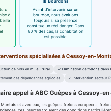
🐛 Bourdons
ure :
Avant d'intervenir sur un
mise à
bourdon, nous évaluons
beille
toujours si sa présence
:
constitue un réel danger. Dans
el
80 % des cas, la cohabitation
est possible.
terventions spécialisées
à
Cessoy-en-Mont
uction de nids en milieu rural
✓
Élimination de frelons dans 
itement des dépendances agricoles
✓
Intervention secteur P
faire appel à ABC Guêpes
à
Cessoy-en
Montois et avec eux, les guêpes, frelons européens, frelons
ances, ces insectes trouvent des conditions particulièr