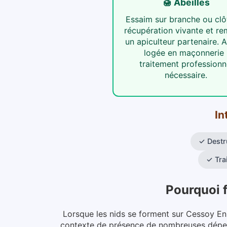
🍯 Abeilles
Essaim sur branche ou clôt
récupération vivante et re
un apiculteur partenaire. A
logée en maçonnerie 
traitement professionn
nécessaire.
In
✓
Destr
✓
Tra
Pourquoi 
Lorsque les nids se forment sur Cessoy En 
contexte de présence de nombreuses dépend