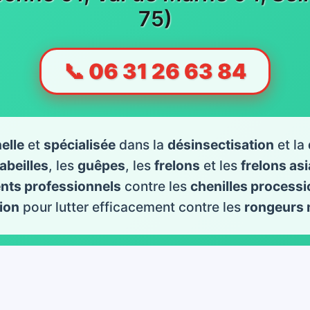
75)
📞 06 31 26 63 84
elle
et
spécialisée
dans la
désinsectisation
et la
abeilles
, les
guêpes
, les
frelons
et les
frelons as
ents professionnels
contre les
chenilles processi
ion
pour lutter efficacement contre les
rongeurs 