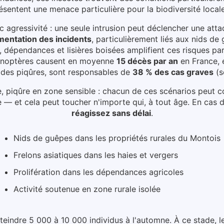
ésentent une menace particulière pour la biodiversité local
 agressivité : une seule intrusion peut déclencher une att
entation des incidents
, particulièrement liés aux
nids de 
, dépendances et lisières boisées amplifient ces risques pa
ménoptères causent en moyenne
15 décès par an
en France, 
% des piqûres, sont responsables de
38 % des cas graves
(s
e, piqûre en zone sensible : chacun de ces scénarios peut 
 — et cela peut toucher n'importe qui, à tout âge.
En cas d
réagissez sans délai
.
Nids de guêpes dans les propriétés rurales du Montois
Frelons asiatiques dans les haies et vergers
Prolifération dans les dépendances agricoles
Activité soutenue en zone rurale isolée
tteindre 5 000 à 10 000 individus à l'automne. À ce stade, l