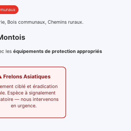
mmunaux
irie, Bois communaux, Chemins ruraux
.
Montois
ec les
équipements de protection appropriés
️ Frelons Asiatiques
tement ciblé et éradication
ale. Espèce à signalement
gatoire — nous intervenons
en urgence.