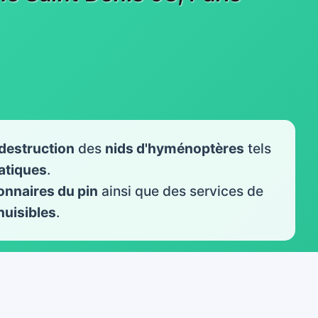
destruction
des
nids d'hyménoptères
tels
iatiques
.
onnaires du pin
ainsi que des services de
nuisibles
.