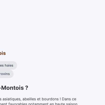
ois
les haies
rovins
-Montois
?
 asiatiques, abeilles et bourdons ! Dans ce
ement favorables notamment en haute saison