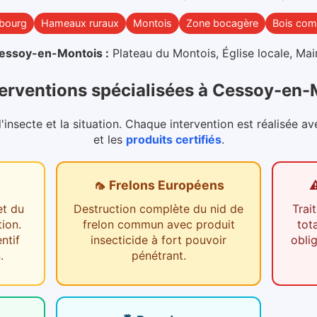
-bourg
Hameaux ruraux
Montois
Zone bocagère
Bois co
essoy-en-Montois
:
Plateau du Montois, Église locale, Ma
erventions spécialisées
à
Cessoy-en-
nsecte et la situation. Chaque intervention est réalisée av
et les
produits certifiés
.
🦟 Frelons Européens
⚠
et du
Destruction complète du nid de
Trai
tion.
frelon commun avec produit
tot
ntif
insecticide à fort pouvoir
obli
.
pénétrant.