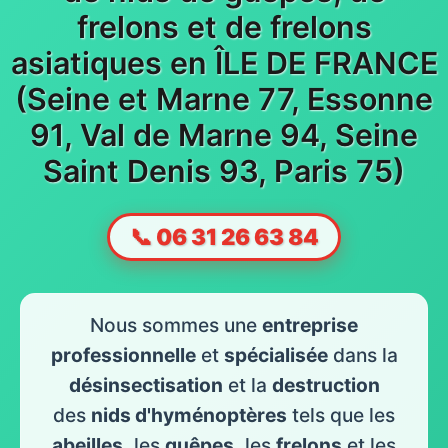
frelons et de frelons
asiatiques en ÎLE DE FRANCE
(Seine et Marne 77, Essonne
91, Val de Marne 94, Seine
Saint Denis 93, Paris 75)
📞 06 31 26 63 84
Nous sommes une
entreprise
professionnelle
et
spécialisée
dans la
désinsectisation
et la
destruction
des
nids d'hyménoptères
tels que les
abeilles
, les
guêpes
, les
frelons
et les