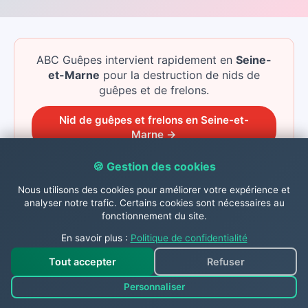
ABC Guêpes intervient rapidement
en
Seine-
et-Marne
pour la destruction de nids de
guêpes et de frelons.
Nid de guêpes et frelons
en
Seine-et-
Marne
→
🍪 Gestion des cookies
Nous utilisons des cookies pour améliorer votre expérience et
analyser notre trafic. Certains cookies sont nécessaires au
Nous intervenons aussi à
fonctionnement du site.
proximité de Sognolles En Montois
En savoir plus :
Politique de confidentialité
ABC Guêpes ne se limite pas à Sognolles En
Tout accepter
Refuser
Montois : nous couvrons toutes les communes
alentour pour la destruction de nids de guêpes,
Personnaliser
frelons, et le traitement des chenilles