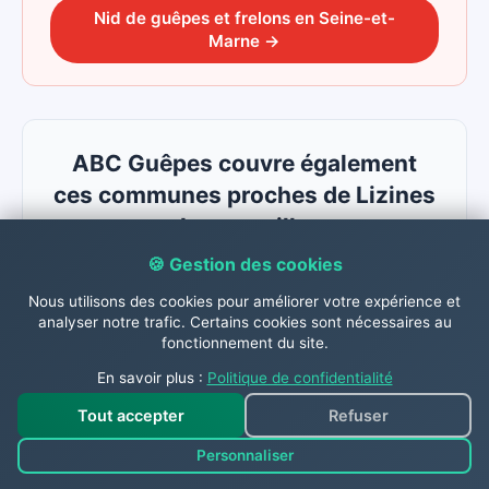
Nid de guêpes et frelons
en
Seine-et-
Marne
→
ABC Guêpes couvre également
ces communes proches de Lizines
Longueville
Que vous soyez à Lizines Longueville ou dans
🍪 Gestion des cookies
une commune voisine, ABC Guêpes assure des
Nous utilisons des cookies pour améliorer votre expérience et
interventions rapides sur nids de guêpes, frelons
analyser notre trafic. Certains cookies sont nécessaires au
et chenilles processionnaires dans tout le
fonctionnement du site.
secteur.
En savoir plus :
Politique de confidentialité
Sognolles En Montois
Cessoy En Montois
Tout accepter
Refuser
Maison Rouge
Savins Soisy Bouy
Personnaliser
La Chapelle Saint Sulpice