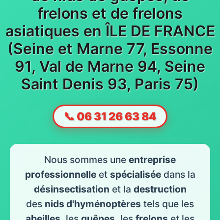
frelons et de frelons
asiatiques en ÎLE DE FRANCE
(Seine et Marne 77, Essonne
91, Val de Marne 94, Seine
Saint Denis 93, Paris 75)
📞 06 31 26 63 84
Nous sommes une
entreprise
professionnelle
et
spécialisée
dans la
désinsectisation
et la
destruction
des
nids d'hyménoptères
tels que les
abeilles
, les
guêpes
, les
frelons
et les