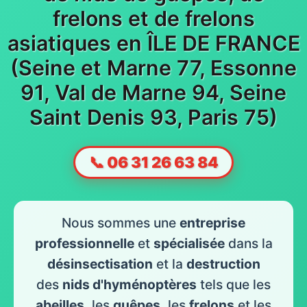
frelons et de frelons
asiatiques en ÎLE DE FRANCE
(Seine et Marne 77, Essonne
91, Val de Marne 94, Seine
Saint Denis 93, Paris 75)
📞 06 31 26 63 84
Nous sommes une
entreprise
professionnelle
et
spécialisée
dans la
désinsectisation
et la
destruction
des
nids d'hyménoptères
tels que les
abeilles
, les
guêpes
, les
frelons
et les