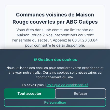
Communes voisines de Maison
Rouge couvertes par ABC Guêpes
Vous êtes dans une commune limitrophe de
Maison Rouge ? Nos interventions couvrent
l'ensemble du secteur. Appelez le 06.31.26.63.84
pour connaître le délai disponible.
La Chapelle Saint Sulpice
🍪 Gestion des cookies
Lizines Longueville
Sognolles En Montois
Nous utilisons des cookies pour améliorer votre expérience et
analyser notre trafic. Certains cookies sont nécessaires au
Vieux Champagne
Chateaubleau Fontains
fonctionnement du site.
En savoir plus :
Politique de confidentialité
Tout accepter
Refuser
Personnaliser
Contactez-nous dès